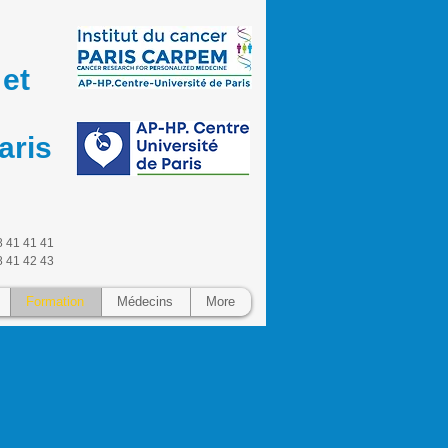
et
aris
8 41 41 41
8 41 42 43
Formation
Médecins
More