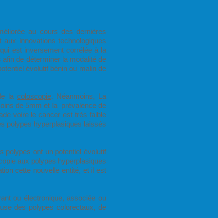
méliorée au cours des dernières
 aux innovations technologiques
qui est inversement corrélée à la
s afin de déterminer la modalité de
potentiel évolutif bénin ou malin de
de la
coloscopie
. Néanmoins, La
 moins de 5mm et la prévalence de
ade voire le cancer est très faible
es polypes hyperplasiques laissés
 polypes ont un potentiel évolutif
oscopie aux polypes hyperplasiques
on cette nouvelle entité, et il est
ant ou électronique, associée ou
euse des polypes colorectaux, de