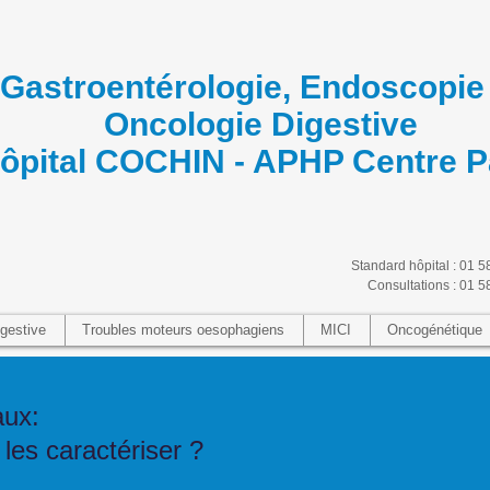
Gastroentérologie, Endoscopie 
Oncologie Digestive
ôpital COCHIN - APHP Centre P
Standard hôpital : 01 5
Consultations : 01 5
gestive
Troubles moteurs oesophagiens
MICI
Oncogénétique
aux:
es caractériser ?