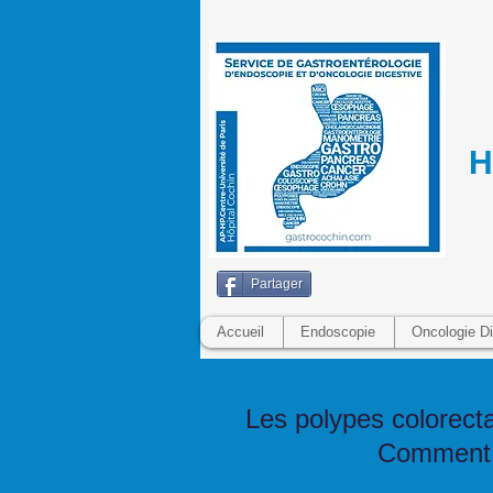
H
Partager
Accueil
Endoscopie
Oncologie Di
Les polypes colorect
Comment l