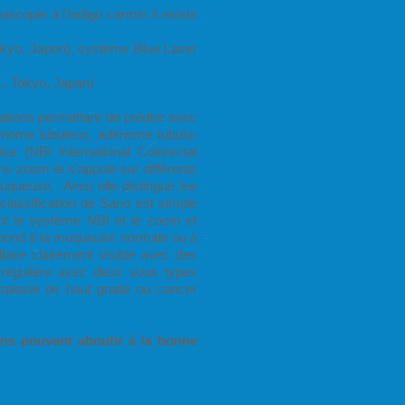
copie à l’indigo carmin il existe
okyo, Japon), système Blue Laser
o., Tokyo, Japan)
ations permettant de prédire avec
dénome tubuleux, adénome tubulo-
ce (NBI International Colorectal
ans zoom et s’appuie sur différents
muqueuse. Ainsi elle distingue les
classification de Sano est simple
isant le système NBI et le zoom et
espond à la muqueuse normale ou à
aire clairement visible avec des
irrégulière avec deux sous types
ysplasie de haut grade ou cancer
tions pouvant aboutir à la bonne