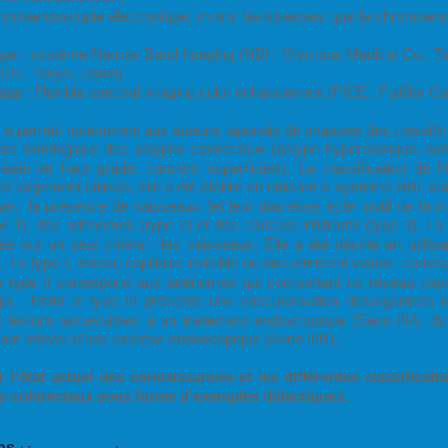
omoendoscopie électronique, moins fastidueuses que la chromoendos
image : système Narrow Band Imaging (NBI ; Olympus Medical Co., T
m Co., Tokyo, Japan)
mage : Flexible spectral imaging color enhancement (FICE ; Fujifilm C
s a permis notamment aux auteurs japonais de proposer des classific
ture histologique des polypes colorectaux (polype hyperplasique, a
asie de haut grade, cancers superficiels). La classification de Ni
t largement utilisée, elle a été établie en utilisant le système NBI, s
ype, la présence de vaisseaux (et leur diamètre) et le motif de la 
e 1), des adénomes (type 2) et des cancers infiltrants (type 3). La 
asée sur un seul critère : les vaisseaux. Elle a été décrite en util
 Le type I, réseau capillaire invisible ou discrètement visible corr
e type II correspond aux adénomes qui comportent un réseau capill
gis. Enfin le type III présente une vascularisation désorganisée 
es lésions accessibles à un traitement endoscopique (Sano IIIA, d
uvant relever d’une exérèse endoscopique (Sano IIIB).
sur l’état actuel des connaissances et les différentes classifica
es colorectaux sous forme d'exemples didactiques.
ons