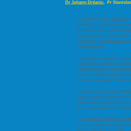
Dr Johann Dréanic
, Pr Stanisl
La détection des
polypes
a
années. Il en résulte une
(chromoendoscopie à l’indig
survenue d’un cancer colorec
traitement (
mucosectomie
,
chaque lésion.
La pratique actuelle recom
majorité des polypes colore
caractéristiques histologiqu
pour ces petits polypes (0,
en place a émergé : le conce
Récemment, il a été identifi
vers le cancer mais leur car
d’évolution bénigne. Le conc
donc nécessaire d’en amélior
Les
progrès récents en en
non au zoom) ont permis d’
même que des anomalies de 