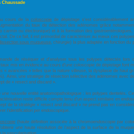
as Chaussade
u cours de la
coloscopie
de dépistage s’est considérablement a
 augmentation du taux de détection des adénomes grâce notamment
o carmin ou électronique) et à la formation des gastroentérologues, 
tal. De ce fait, il est primordial de caractériser au mieux ces polype
dissection sous muqueuse
, chirurgie) la plus adaptée en fonction du 
mande de réséquer et d’analyser tous les polypes détectés lors 
ctaux mis en évidence au cours d’une coloscopie de dépistage font
es « avancées » telles que la nature villeuse, la dysplasie de haut gr
5%). Ainsi, une stratégie de résection sélective des adénomes avec d
pt de « resect and discard ».
é une nouvelle entité anatomopathologique : les polypes dentelés. Ces
actérisation reste difficile compte tenu d’un aspect similaire en end
ept de la stratégie « resect and discard » ne prend pas en considérati
er l’identification per endoscopique.
doscopie
(haute définition associée à la chromoendoscopie par color
obtenir une haute résolution de l’aspect de la surface de la muqu
la vascularisation.