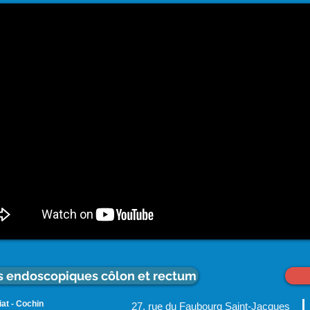
ns endoscopiques côlon et rectum
at - Cochin
27, rue du Faubourg Saint-Jacques