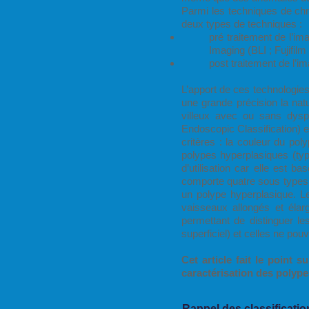
Parmi les techniques de chr
deux types de techniques :
pré traitement de l’
Imaging (BLI ; Fujifil
post traitement de l’i
L’apport de ces technologie
une grande précision la na
villeux avec ou sans dyspl
Endoscopic Classification) es
critères : la couleur du pol
polypes hyperplasiques (typ
d’utilisation car elle est b
comporte quatre sous types.
un polype hyperplasique. L
vaisseaux allongés et élar
permettant de distinguer l
superficiel) et celles ne po
Cet article fait le point 
caractérisation des polyp
Rappel des classificati