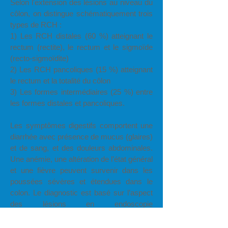
Selon l'extension des lésions au niveau du
côlon, on distingue schématiquement trois
types de RCH :
1) Les RCH distales (60 %) atteignant le
rectum (rectite), le rectum et le sigmoïde
(recto-sigmoïdite)
2) Les RCH pancoliques (15 %) atteignant
le rectum et la totalité du côlon
3) Les formes intermédiaires (25 %) entre
les formes distales et pancoliques.
Les symptômes digestifs comportent une
diarrhée avec présence de mucus (glaires)
et de sang, et des douleurs abdominales.
Une anémie, une altération de l’état général
et une fièvre peuvent survenir dans les
poussées sévères et étendues dans le
colon. Le diagnostic est basé sur l’aspect
des lésions en endoscopie
(rectosigmoïdoscopie, coloscopie) et à
l’examen microscopique (biopsies) après