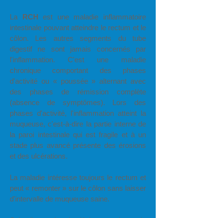
La
RCH
est une maladie inflammatoire
intestinale pouvant atteindre le rectum et le
côlon. Les autres segments du tube
digestif ne sont jamais concernés par
l'inflammation. C'est une maladie
chronique comportant des phases
d'activité ou « poussée » alternant avec
des phases de rémission complète
(absence de symptômes). Lors des
phases d'activité, l'inflammation atteint la
muqueuse, c'est-à-dire la partie interne de
la paroi intestinale qui est fragile et à un
stade plus avancé présente des érosions
et des ulcérations.
La maladie intéresse toujours le rectum et
peut « remonter » sur le côlon sans laisser
d'intervalle de muqueuse saine.