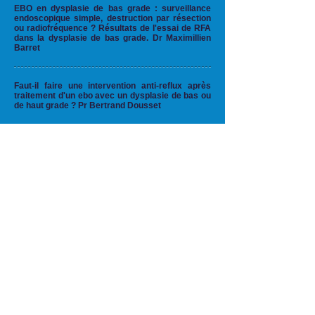
EBO en dysplasie de bas grade : surveillance
endoscopique simple, destruction par résection
ou radiofréquence ? Résultats de l'essai de RFA
dans la dysplasie de bas grade. Dr Maximillien
Barret
Faut-il faire une intervention anti-reflux après
traitement d'un ebo avec un dysplasie de bas ou
de haut grade ? Pr Bertrand Dousset
L'hépatite C : quelle population traiter et
comment la surveiller après traitement ? Dr
Hélène Fontaine
L'entéropathie auto immune : quand y penser en
pratique quotidienne et comment la traiter ? Pr
Georgia Malamut
Place de l'éducation thérapeutique et parcours
de soins dans les MICI. Pr Vered Abitbol
"Best of" des tumeurs neuro endocrines. Pr