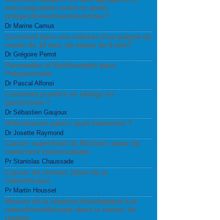
anti-coagulants avant et après
polypectomie/mucosectomie ?
Dr Marine Camus
Comment faire une exérèse d’un polype de
moins de 10 mm, de moins de 5 mm?
Dr Grégoire Perrot
Pacemaker et Endoscopies pour
Polypectomie
Dr Pascal Alfonsi
Comment prendre en charge un
gastrinome ?
Dr Sébastien Gaujoux
Helicobacter pylori: quel traitement ?
Dr Josette Raymond
Cancer superficiel du Rectum: place du
traitement endoscopique
Pr Stanislas Chaussade
Cancer du rectum: place de la
radiothérapie
Pr Martin Housset
Mesure de la réponse histologique à la
radiochimiothérapie dans le cancer du
rectum