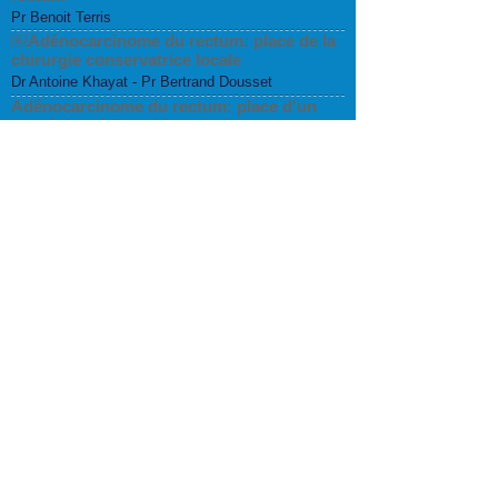
Pr Benoit Terris
￼Adénocarcinome du rectum: place de la
chirurgie conservatrice locale
Dr Antoine Khayat - Pr Bertrand Dousset
Adénocarcinome du rectum: place d'un
stratégie médico-chirurgicale
Pr Romain Coriat
Traitement médical de la diverticulite
sigmoidienne
Dr Johann Dréanic
Traitement chirurgical de la diverticulite
sigmoidienne
Dr Mahaut Leconte
Qu’apporte la nasogastroscopie à notre
pratique quotidienne?
Dr Sarah Leblanc
Quand faut-il faire une CPRE en urgence ?
Pr Frédéric Prat
Prise en charge en charge d'une lésion
dysplasique au sein d'une colite
inflammatoire
Dr Vered Abitbol
Cas clinique - Nouveautés en