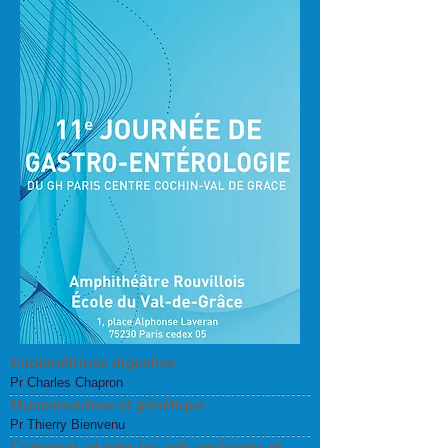
Endométriose digestive
Pr Charles Chapron
Mucoviscidose et génétique
Pr Thierry Bienvenu
Comment adapter les anti-agrégants et