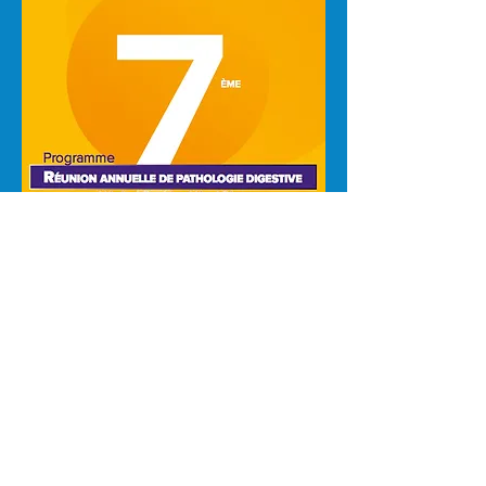
JOURNEE DE GASTRO
ENTEROLOGIE du GH
PARIS CENTRE COCHIN
2011
Standard hôpital :
01 58 41 41 41
Prise de rendez-vous :
01 58 41 42 43