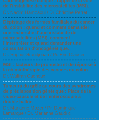
Carcinogenèse colique : rappel de la voie
de l’instabilité des microsatellites (MSI).
Dr. Nadim Hamzaoui / Dr Christine Perret
Dépistage des formes familiales du cancer
du colon : quand et comment demander
une recherche d'une instabilité de
microsatellites (MSI), comment
l'interpréter et quand demander une
consultation d'oncogénétique.
Dr. Sophie Grandjouan / Pr. Eric Clauser
MSI : facteurs de pronostic et de réponse à
la chimiothérapie des cancers du colon
Dr. Wulfran Cacheux
Tumeurs du grêle au cours des syndromes
de prédisposition génétique : Place de la
video-capsule et de l'enteroscopie à
double ballon.
Dr. Marianne Mozer / Pr. Dominique
Lamarque / Dr. Marianne Gaudric
Tumeurs du grêle au cours des syndromes
de prédisposition génétique : Place de la
video-capsule et de l'enteroscopie à
double ballon.