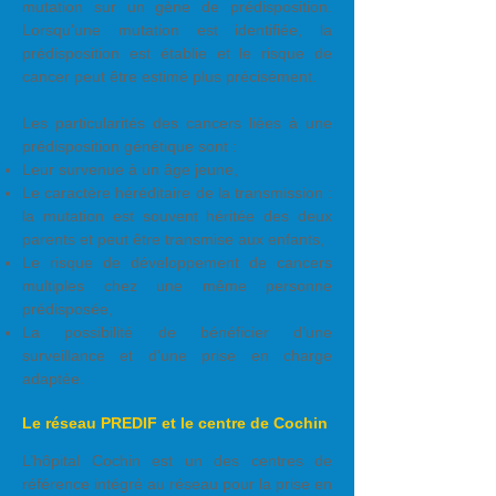
mutation sur un gène de prédisposition.
Lorsqu’une mutation est identifiée, la
prédisposition est établie et le risque de
cancer peut être estimé plus précisément.
Les particularités des cancers liées à une
prédisposition génétique sont :
Leur survenue à un âge jeune,
Le caractère héréditaire de la transmission :
la mutation est souvent héritée des deux
parents et peut être transmise aux enfants,
Le risque de développement de cancers
multiples chez une même personne
prédisposée,
La possibilité de bénéficier d’une
surveillance et d’une prise en charge
adaptée.
Le réseau PREDIF et le centre de Cochin
L’hôpital Cochin est un des centres de
référence intégré au réseau pour la prise en