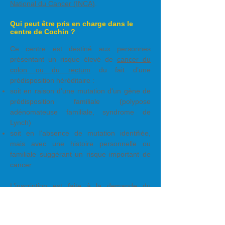
National du Cancer (INCA)
.
Qui peut être pris en charge dans le
centre de Cochin ?
Ce centre est destiné aux personnes
présentant un risque élevé de
cancer du
colon ou du rectum
du fait d’une
prédisposition héréditaire :
soit en raison d’une mutation d’un gène de
prédisposition familiale (polypose
adénomateuse familiale, syndrome de
Lynch)
soit en l’absence de mutation identifiée,
mais avec une histoire personnelle ou
familiale suggérant un risque important de
cancer.
L’inscription est faite à la demande du
médecin ou du patient lui-même, et validée
après examen du dossier médical en
réunion pluridisciplinaire.