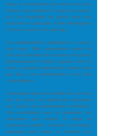
Nous ne connaissons pas encore tous ces
facteurs qui modulent le risque de cancer,
et il est impossible de prévoir pour une
personne en particulier si elle développera
ou non un cancer et à quel âge.
Les prédispositions génétiques au cancer
sont rares. Elles représentent moins de
10% de l’ensemble des cancers et touchent
particulièrement certains organes, dont le
colon. La grande majorité des cancers n’est
pas liée à une prédisposition et est dite
« sporadique ».
L’association dans une famille d’un ou deux
cas de cancer ne signifie pas forcément
qu’il existe une prédisposition héréditaire.
Une consultation avec un généticien est
nécessaire pour évaluer le risque et
proposer au patient, si besoin, une analyse
génétique pour mettre en évidence une