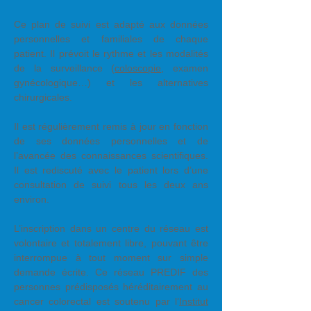
Ce plan de suivi est adapté aux données
personnelles et familiales de chaque
patient. Il prévoit le rythme et les modalités
de la surveillance (
coloscopie
, examen
gynécologique…) et les alternatives
chirurgicales.
Il est régulièrement remis à jour en fonction
de ses données personnelles et de
l’avancée des connaissances scientifiques.
Il est rediscuté avec le patient lors d’une
consultation de suivi tous les deux ans
environ.
L’inscription dans un centre du réseau est
volontaire et totalement libre, pouvant être
interrompue à tout moment sur simple
demande écrite. Ce réseau PREDIF des
personnes prédisposés héréditairement au
cancer colorectal est soutenu par l’
Institut