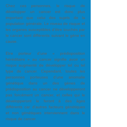
Chez ces personnes, le risque de
développer un cancer est donc plus
important que celui des sujets de la
population générale. Le niveau de risque et
les organes susceptibles d’être touchés par
le cancer sont différents suivant le gène en
cause.
Etre porteur d’une « prédisposition
héréditaire » au cancer signifie avoir un
risque augmenté de développer tel ou tel
type de cancer. Cependant, toutes les
personnes porteuses d’une anomalie
génétique dans un des gènes de
prédisposition au cancer ne développeront
pas forcément un cancer, et celles qui le
développeront le feront à des âges
différents car d’autres facteurs génétiques
et non génétiques interviennent dans le
risque de cancer.