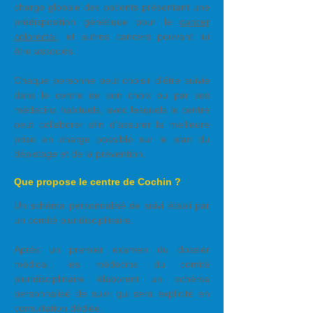
charge globale des patients présentant une
prédisposition génétique pour le
cancer
colorectal,
et autres cancers pouvant lui
être associés.
Chaque personne peut choisir d’être suivie
dans le centre de son choix ou par ses
médecins habituels, avec lesquels le centre
peut collaborer afin d’assurer la meilleure
prise en charge possible sur le plan du
dépistage et de la prévention.
Que propose le centre de Cochin ?
Un schéma personnalisé de suivi établi par
un comité pluridisciplinaire.
Après un premier examen du dossier
médical, les médecins du comité
pluridisciplinaire élaborent un schéma
personnalisé de suivi qui sera explicité en
consultation dédiée.