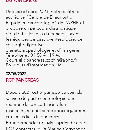
DU PANCRÉAS
Depuis octobre 2023, notre centre est
accrédité "Centre de Diagnostic
Rapide en cancérologie
" de
l'APHP et
propose un parcours diagnostique
rapide des lésions du pancréas avec
les
équipes de gastro-entérologie, de
chirurgie digestive,
d'anatomopathologie et d’imagerie.
Téléphone :
01 58 41 19 46
Courriel :
pancreas.cochin@aphp.fr
Pour plus d'information :
ici
02/05/2022
RCP PANCREAS
Depuis 2021
est organisée au sein du
service de gastro-entérologie une
réunion de concertation pluri-
disciplinaire c
onsacrée spécifiquement
aux maladi
es du pancréas.
Pour demander un avis auprè
s de cette
RCP, contacter le Dr Marine Carpentier-